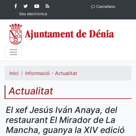
Contingut principal
Facebook
Twitter
YouTube
RSS
Castellano
Ajuntament de Dénia
Ajuntament de
Ajuntament
Actualitat
Seu electrònica
Dénia
de Dénia
Ajuntament
de Dénia">
Inici
Informació - Actualitat
Actualitat
El xef Jesús Iván Anaya, del
restaurant El Mirador de La
Mancha, guanya la XIV edició