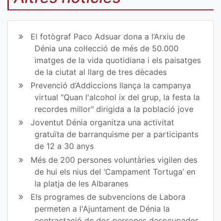
art
art
ir
ir
El fotògraf Paco Adsuar dona a l’Arxiu de
en
en
Dénia una col·lecció de més de 50.000
imatges de la vida quotidiana i els paisatges
Fa
Tw
de la ciutat al llarg de tres dècades
ce
itt
Prevenció d’Addiccions llança la campanya
virtual "Quan l'alcohol ix del grup, la festa la
bo
er
recordes millor" dirigida a la població jove
ok
Joventut Dénia organitza una activitat
gratuïta de barranquisme per a participants
de 12 a 30 anys
Més de 200 persones voluntàries vigilen des
de hui els nius del ‘Campament Tortuga’ en
la platja de les Albaranes
Els programes de subvencions de Labora
permeten a l'Ajuntament de Dénia la
contractació de dos persones desocupades