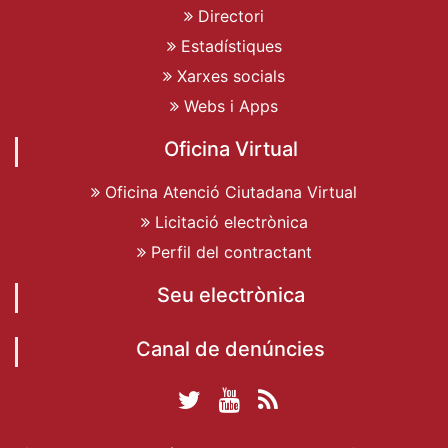
Directori
Estadístiques
Xarxes socials
Webs i Apps
Oficina Virtual
Oficina Atenció Ciutadana Virtual
Licitació electrònica
Perfil del contractant
Seu electrònica
Canal de denúncies
Twitter Ajuntament
YouTube
RSS
Facebook Ajuntament
Ajuntament de
de Dénia
Actualitat