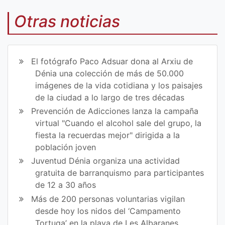
Co
Co
mp
mp
Otras noticias
art
art
ir
ir
El fotógrafo Paco Adsuar dona al Arxiu de
en
en
Dénia una colección de más de 50.000
imágenes de la vida cotidiana y los paisajes
Fa
Tw
de la ciudad a lo largo de tres décadas
ce
itt
Prevención de Adicciones lanza la campaña
virtual "Cuando el alcohol sale del grupo, la
bo
er
fiesta la recuerdas mejor" dirigida a la
ok
población joven
Juventud Dénia organiza una actividad
gratuita de barranquismo para participantes
de 12 a 30 años
Más de 200 personas voluntarias vigilan
desde hoy los nidos del ‘Campamento
Tortuga’ en la playa de Les Albaranes