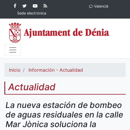
Contenido principal
Facebook
Ayuntamiento
YouTube
RSS
Valencià
Ayuntamiento de
de Dénia
Ayuntamiento
Actualidad
Sede electrónica
Dénia
de Dénia
Ayuntamiento
de Dénia
Inicio
Información - Actualidad
Actualidad
La nueva estación de bombeo
de aguas residuales en la calle
Mar Jònica soluciona la