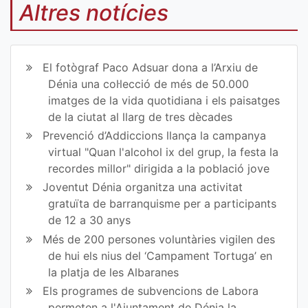
mp
mp
Altres notícies
art
art
ir
ir
El fotògraf Paco Adsuar dona a l’Arxiu de
en
en
Dénia una col·lecció de més de 50.000
imatges de la vida quotidiana i els paisatges
Fa
Tw
de la ciutat al llarg de tres dècades
ce
itt
Prevenció d’Addiccions llança la campanya
virtual "Quan l'alcohol ix del grup, la festa la
bo
er
recordes millor" dirigida a la població jove
ok
Joventut Dénia organitza una activitat
gratuïta de barranquisme per a participants
de 12 a 30 anys
Més de 200 persones voluntàries vigilen des
de hui els nius del ‘Campament Tortuga’ en
la platja de les Albaranes
Els programes de subvencions de Labora
permeten a l'Ajuntament de Dénia la