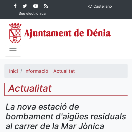
Contingut principal
Facebook
Twitter
YouTube
RSS
Castellano
Ajuntament de Dénia
Ajuntament de
Ajuntament
Actualitat
Seu electrònica
Dénia
de Dénia
Ajuntament
de Dénia">
Inici
Informació - Actualitat
Actualitat
La nova estació de
bombament d'aigües residuals
al carrer de la Mar Jònica