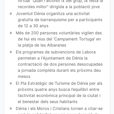
virtual "Quan l'alcohol ix del grup, la festa la
bo
er
recordes millor" dirigida a la població jove
ok
Joventut Dénia organitza una activitat
gratuïta de barranquisme per a participants
de 12 a 30 anys
Més de 200 persones voluntàries vigilen des
de hui els nius del ‘Campament Tortuga’ en
la platja de les Albaranes
Els programes de subvencions de Labora
permeten a l'Ajuntament de Dénia la
contractació de dos persones desocupades
a jornada completa durant els pròxims deu
mesos
El Pla Estratègic de Turisme de Dénia per als
pròxims quatre anys busca l’equilibri entre
l’activitat econòmica principal de la ciutat i
el benestar dels seus habitants
Dénia i els Moros i Cristians tornen a citar-se