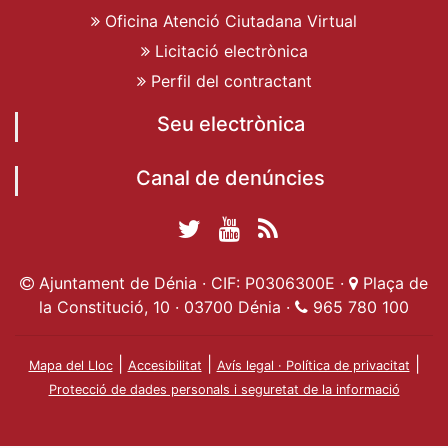
Oficina Atenció Ciutadana Virtual
Licitació electrònica
Perfil del contractant
Seu electrònica
Canal de denúncies
Twitter Ajuntament
YouTube
RSS
Facebook Ajuntament
Ajuntament de
de Dénia
Actualitat
Ajuntament de Dénia · CIF: P0306300E ·
Plaça de
de Dénia
Ajuntament
Dénia
la Constitució, 10 · 03700 Dénia ·
965 780 100
de Dénia
|
|
|
Mapa del Lloc
Accesibilitat
Avís legal · Política de privacitat
Protecció de dades personals i seguretat de la informació