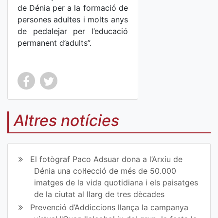
de Dénia per a la formació de
persones adultes i molts anys
de pedalejar per l’educació
permanent d’adults”.
Co
Co
mp
mp
Altres notícies
art
art
ir
ir
El fotògraf Paco Adsuar dona a l’Arxiu de
en
en
Dénia una col·lecció de més de 50.000
imatges de la vida quotidiana i els paisatges
Fa
Tw
de la ciutat al llarg de tres dècades
ce
itt
Prevenció d’Addiccions llança la campanya