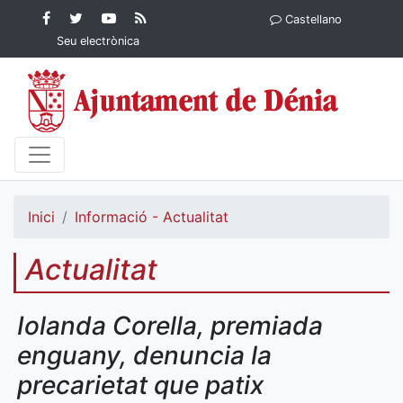
Contingut principal
Facebook
Twitter
YouTube
RSS
Castellano
Ajuntament de Dénia
Ajuntament de
Ajuntament
Actualitat
Seu electrònica
Dénia
de Dénia
Ajuntament
de Dénia">
Inici
Informació - Actualitat
Actualitat
Iolanda Corella, premiada
enguany, denuncia la
precarietat que patix