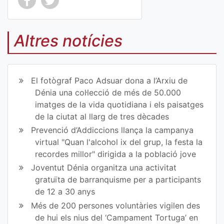
Co
Co
mp
mp
Altres notícies
art
art
ir
ir
El fotògraf Paco Adsuar dona a l’Arxiu de
en
en
Dénia una col·lecció de més de 50.000
imatges de la vida quotidiana i els paisatges
Fa
Tw
de la ciutat al llarg de tres dècades
ce
itt
Prevenció d’Addiccions llança la campanya
virtual "Quan l'alcohol ix del grup, la festa la
bo
er
recordes millor" dirigida a la població jove
ok
Joventut Dénia organitza una activitat
gratuïta de barranquisme per a participants
de 12 a 30 anys
Més de 200 persones voluntàries vigilen des
de hui els nius del ‘Campament Tortuga’ en