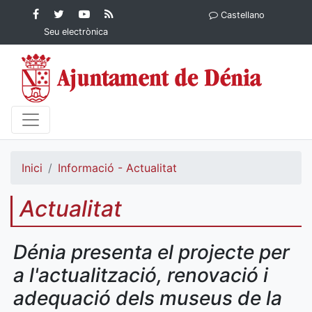
Contingut principal
Facebook
Twitter
YouTube
RSS
Castellano
Ajuntament de Dénia
Ajuntament de
Ajuntament
Actualitat
Seu electrònica
Dénia
de Dénia
Ajuntament
de Dénia">
Inici
Informació - Actualitat
Actualitat
Dénia presenta el projecte per
a l'actualització, renovació i
adequació dels museus de la