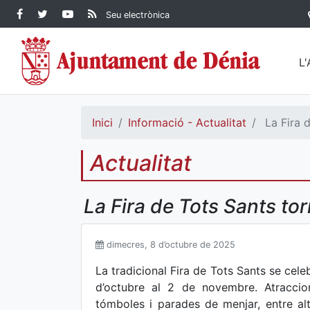
Contingut principal
Facebook Ajuntament de
Twitter Ajuntament de
YouTube Ajuntament
RSS Actualitat
Seu electrònica
Dénia
Ajuntament de
Dénia
de Dénia
Dénia">
L
Inici
Informació - Actualitat
La Fira d
Actualitat
La Fira de Tots Sants to
dimecres, 8 d’octubre de 2025
La tradicional Fira de Tots Sants se cel
d’octubre al 2 de novembre. Atraccions
tómboles i parades de menjar, entre altr