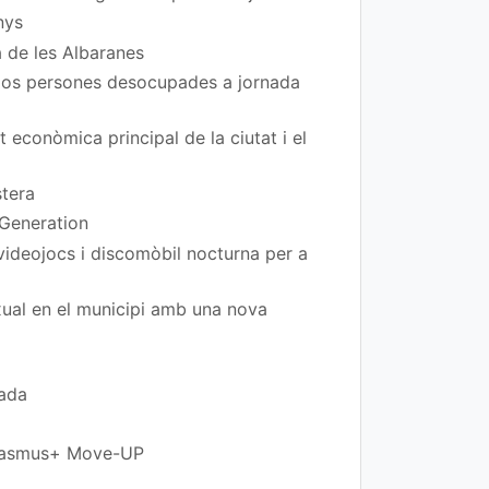
nys
a de les Albaranes
 dos persones desocupades a jornada
t econòmica principal de la ciutat i el
stera
 Generation
 videojocs i discomòbil nocturna per a
exual en el municipi amb una nova
rada
 Erasmus+ Move-UP