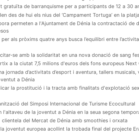
at gratuïta de barranquisme per a participants de 12 a 30 a
en des de hui els nius del ‘Campament Tortuga’ en la platj
ora permeten a l'Ajuntament de Dénia la contractació de
esos
per als pròxims quatre anys busca l’equilibri entre l’activita
a citar-se amb la solidaritat en una nova donació de sang fe
rtix a la ciutat 7,5 milions d'euros dels fons europeus Next
 jornada d’activitats d’esport i aventura, tallers musicals,
Joventut a Dénia
car la prostitució i la tracta amb finalitats d'explotació s
nització del Simposi Internacional de Turisme Ecocultural
n l'altaveu de la joventut a Dénia en la seua segona tempo
 clientela del Mercat de Dénia amb smoothies i orxata
a joventut europea acollint la trobada final del projecte