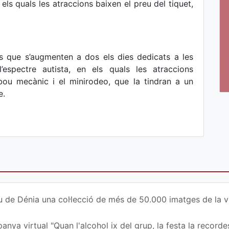
 els quals les atraccions baixen el preu del tiquet,
 que s’augmenten a dos els dies dedicats a les
’espectre autista, en els quals les atraccions
bou mecànic i el minirodeo, que la tindran a un
e.
u de Dénia una col·lecció de més de 50.000 imatges de la vi
nya virtual "Quan l'alcohol ix del grup, la festa la recordes