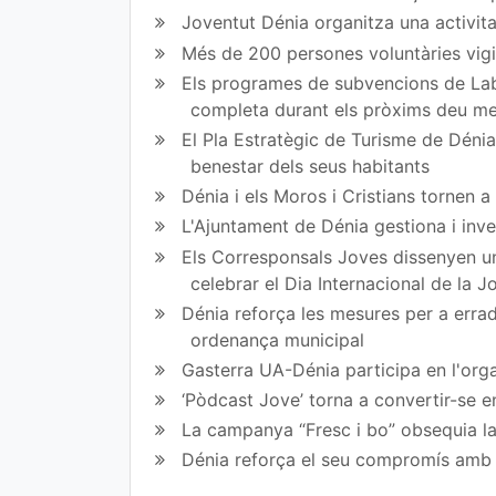
Joventut Dénia organitza una activit
en
en
Més de 200 persones voluntàries vigil
Fa
Tw
Els programes de subvencions de Lab
completa durant els pròxims deu m
ce
itt
El Pla Estratègic de Turisme de Dénia 
bo
er
benestar dels seus habitants
ok
Dénia i els Moros i Cristians tornen 
L'Ajuntament de Dénia gestiona i inve
Els Corresponsals Joves dissenyen una
celebrar el Dia Internacional de la 
Dénia reforça les mesures per a erradi
ordenança municipal
Gasterra UA-Dénia participa en l'orga
‘Pòdcast Jove’ torna a convertir-se e
La campanya “Fresc i bo” obsequia la
Dénia reforça el seu compromís amb l