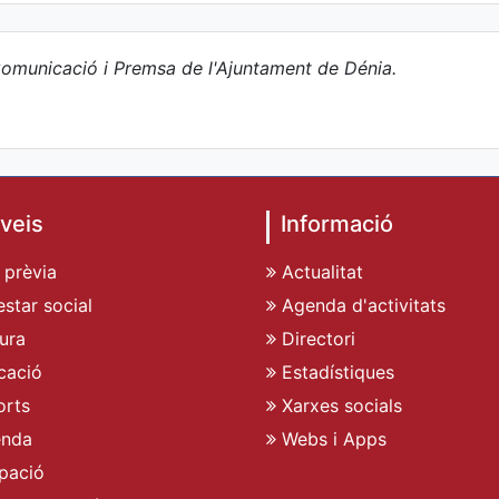
omunicació i Premsa de l'Ajuntament de Dénia.
veis
Informació
 prèvia
Actualitat
star social
Agenda d'activitats
ura
Directori
cació
Estadístiques
rts
Xarxes socials
enda
Webs i Apps
pació