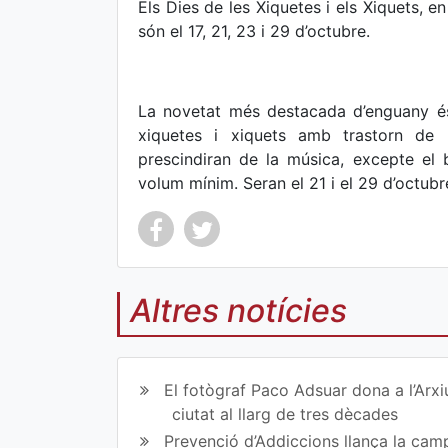
Els Dies de les Xiquetes i els Xiquets, en
són el 17, 21, 23 i 29 d’octubre.
La novetat més destacada d’enguany és
xiquetes i xiquets amb trastorn de l
prescindiran de la música, excepte el 
volum mínim. Seran el 21 i el 29 d’octubr
Altres notícies
Co
Co
mp
mp
El fotògraf Paco Adsuar dona a l’Arxi
art
art
ciutat al llarg de tres dècades
Prevenció d’Addiccions llança la campa
ir
ir