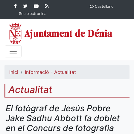
Contingut principal
Facebook
Twitter
YouTube
RSS
Castellano
Ajuntament de Dénia
Ajuntament de
Ajuntament
Actualitat
Seu electrònica
Dénia
de Dénia
Ajuntament
de Dénia">
Inici
Informació - Actualitat
Actualitat
El fotògraf de Jesús Pobre
Jake Sadhu Abbott fa doblet
en el Concurs de fotografia