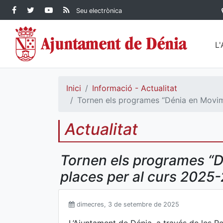
Contingut principal
Facebook Ajuntament de
Twitter Ajuntament de
YouTube Ajuntament
RSS Actualitat
Seu electrònica
Dénia
Ajuntament de
Dénia
de Dénia
Dénia">
L
Inici
Informació - Actualitat
Tornen els programes “Dénia en Movim
Actualitat
Tornen els programes “D
places per al curs 2025
dimecres, 3 de setembre de 2025