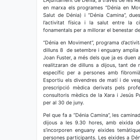
L’Ajuntament de Dénia, a través de les Re
en marxa els programes “Dénia en Mov
Salut de Dénia) i “Dénia Camina”, due
l’activitat física i la salut entre l
fonamentals per a millorar el benestar de
“Dénia en Moviment”, programa d’activit
dilluns 8 de setembre i enguany amplia 
Joan Fuster, a més dels que ja es duen a 
realitzaran de dilluns a dijous, tant d
específic per a persones amb fibromiàl
Esportiu els divendres de matí i de ve
prescripció mèdica derivats pels prof
consultoris mèdics de la Xara i Jesús Po
per al 30 de juny.
Pel que fa a “Dénia Camina”, les caminad
dijous a les 9.30 hores, amb eixida 
s’incorporen enguany eixides temàtiques
persones participants. Les eixides a Dén