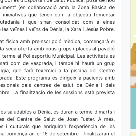
gidories d’Esports i de Salut Pública, posa de nou
iment” (en col·laboració amb la Zona Bàsica de
s iniciatives que tenen com a objectiu fomentar
a ciutadania i que s’han consolidat com a eines
 les veïnes i veïns de Dénia, la Xara i Jesús Pobre.
at física amb preinscripció mèdica, començarà el
la seua oferta amb nous grups i places al pavelló
terme al Poliesportiu Municipal. Les activitats es
e matí com de vesprada, i també hi haurà un grup
gia, que farà l’exercici a la piscina del Centre
sprada. Este programa es dirigeix a pacients amb
essionals dels centres de salut de Dénia i dels
bre. La finalització de les sessions està prevista
es saludables a Dénia, es duran a terme dimarts i
des del Centre de Salut de Joan Fuster. A més,
 i culturals que enriquiran l’experiència de les
ia començaran el 16 de setembre i finalitzaran el