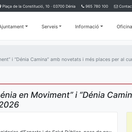
Plaça de la Constitució, 10 · 03700 Dénia
965 780 100
Contac
'Ajuntament
Serveis
Informació
Oficina
ent” i “Dénia Camina” amb novetats i més places per al c
énia en Moviment” i “Dénia Camin
-2026