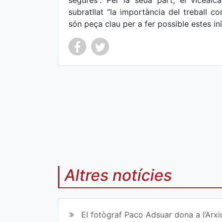
segures”. Per la seua part, el vicealc
subratllat “la importància del treball co
són peça clau per a fer possible estes ini
Co
Co
mp
mp
art
art
ir
ir
en
en
Altres notícies
Fa
Tw
ce
itt
El fotògraf Paco Adsuar dona a l’Arxi