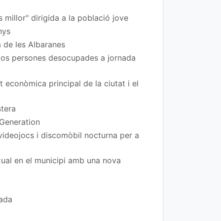
 millor" dirigida a la població jove
nys
a de les Albaranes
 dos persones desocupades a jornada
t econòmica principal de la ciutat i el
stera
 Generation
 videojocs i discomòbil nocturna per a
exual en el municipi amb una nova
rada