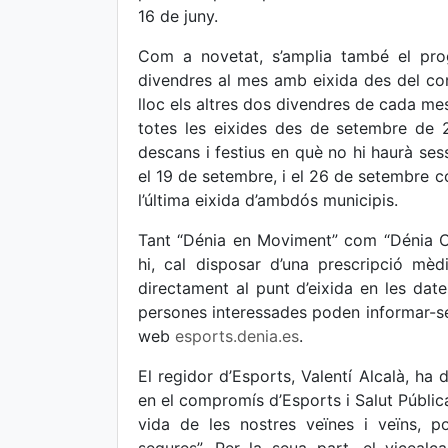
16 de juny.
Com a novetat, s’amplia també el pr
divendres al mes amb eixida des del con
lloc els altres dos divendres de cada mes
totes les eixides des de setembre de 
descans i festius en què no hi haurà ses
el 19 de setembre, i el 26 de setembre 
l’última eixida d’ambdós municipis.
Tant “Dénia en Moviment” com “Dénia Ca
hi, cal disposar d’una prescripció mè
directament al punt d’eixida en les da
persones interessades poden informar-se
web
esports.denia.es
.
El regidor d’Esports, Valentí Alcalà, h
en el compromís d’Esports i Salut Pública
vida de les nostres veïnes i veïns, po