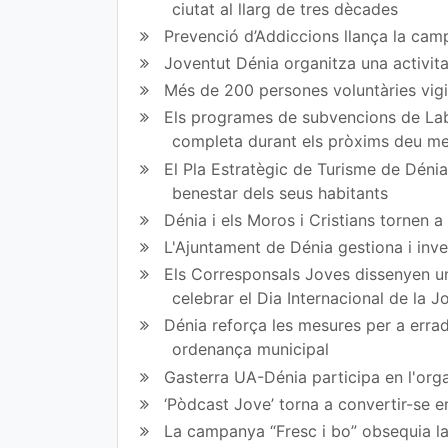
bo
er
ciutat al llarg de tres dècades
Prevenció d’Addiccions llança la campa
ok
Joventut Dénia organitza una activit
Més de 200 persones voluntàries vigil
Els programes de subvencions de Lab
completa durant els pròxims deu m
El Pla Estratègic de Turisme de Dénia 
benestar dels seus habitants
Dénia i els Moros i Cristians tornen 
L'Ajuntament de Dénia gestiona i inve
Els Corresponsals Joves dissenyen una
celebrar el Dia Internacional de la 
Dénia reforça les mesures per a erradi
ordenança municipal
Gasterra UA-Dénia participa en l'orga
‘Pòdcast Jove’ torna a convertir-se e
La campanya “Fresc i bo” obsequia la