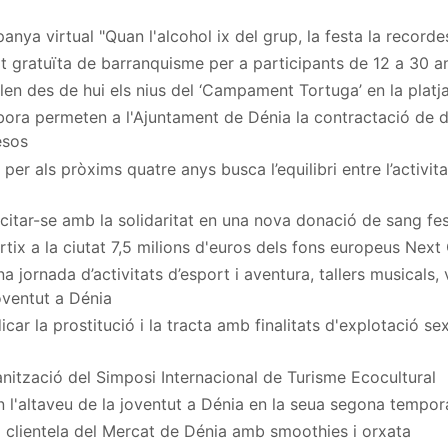
nya virtual "Quan l'alcohol ix del grup, la festa la recordes
at gratuïta de barranquisme per a participants de 12 a 30 a
en des de hui els nius del ‘Campament Tortuga’ en la platj
ora permeten a l'Ajuntament de Dénia la contractació de
esos
per als pròxims quatre anys busca l’equilibri entre l’activita
a citar-se amb la solidaritat en una nova donació de sang fe
rtix a la ciutat 7,5 milions d'euros dels fons europeus Next
 jornada d’activitats d’esport i aventura, tallers musicals,
Joventut a Dénia
car la prostitució i la tracta amb finalitats d'explotació s
nització del Simposi Internacional de Turisme Ecocultural
n l'altaveu de la joventut a Dénia en la seua segona tempo
 clientela del Mercat de Dénia amb smoothies i orxata