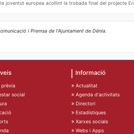
a joventut europea acollint la trobada final del projecte
omunicació i Premsa de l'Ajuntament de Dénia.
veis
Informació
 prèvia
Actualitat
star social
Agenda d'activitats
ura
Directori
cació
Estadístiques
rts
Xarxes socials
enda
Webs i Apps