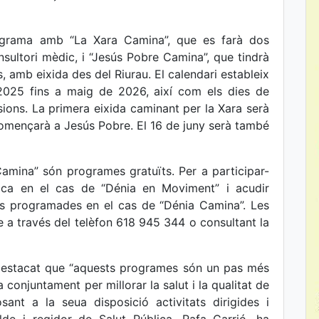
ograma amb “La Xara Camina”, que es farà dos
sultori mèdic, i “Jesús Pobre Camina”, que tindrà
, amb eixida des del Riurau. El calendari estableix
2025 fins a maig de 2026, així com els dies de
sions. La primera eixida caminant per la Xara serà
començarà a Jesús Pobre. El 16 de juny serà també
mina” són programes gratuïts. Per a participar-
dica en el cas de “Dénia en Moviment” i acudir
tes programades en el cas de “Dénia Camina”. Les
 a través del telèfon 618 945 344 o consultant la
a destacat que “aquests programes són un pas més
 conjuntament per millorar la salut i la qualitat de
sant a la seua disposició activitats dirigides i