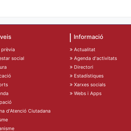
veis
Informació
 prèvia
Actualitat
star social
Agenda d'activitats
ura
Directori
cació
Estadístiques
rts
Xarxes socials
enda
Webs i Apps
pació
ina d'Atenció Ciutadana
sme
anisme