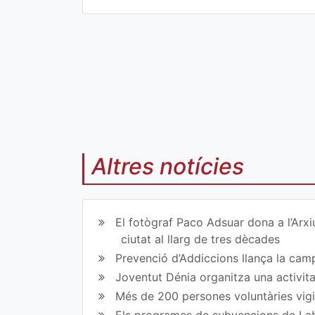
Co
Co
mp
mp
art
art
ir
ir
Altres notícies
en
en
Fa
Tw
ce
itt
El fotògraf Paco Adsuar dona a l’Arxi
bo
er
ciutat al llarg de tres dècades
Prevenció d’Addiccions llança la campa
ok
Joventut Dénia organitza una activit
Més de 200 persones voluntàries vigil