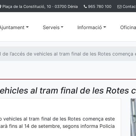
Plaça de la Constitució, 10 · 03700 Dénia
965 780 100
Contac
'Ajuntament
Serveis
Informació
Oficina
l de l’accés de vehicles al tram final de les Rotes comença 
vehicles al tram final de les Rotes
 vehicles al tram final de les Rotes comença este
arà fins al 14 de setembre, segons informa Policia