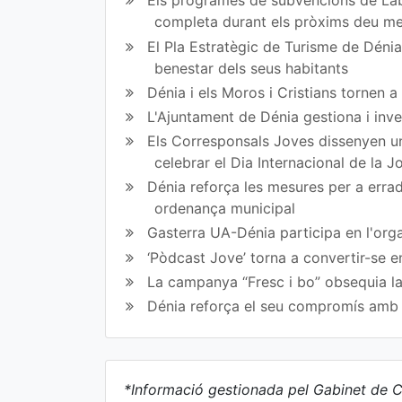
Els programes de subvencions de Lab
completa durant els pròxims deu m
El Pla Estratègic de Turisme de Dénia 
benestar dels seus habitants
Dénia i els Moros i Cristians tornen 
L'Ajuntament de Dénia gestiona i inve
Els Corresponsals Joves dissenyen una
celebrar el Dia Internacional de la 
Dénia reforça les mesures per a erradi
ordenança municipal
Gasterra UA-Dénia participa en l'orga
‘Pòdcast Jove’ torna a convertir-se e
La campanya “Fresc i bo” obsequia la
Dénia reforça el seu compromís amb l
*Informació gestionada pel Gabinet de C