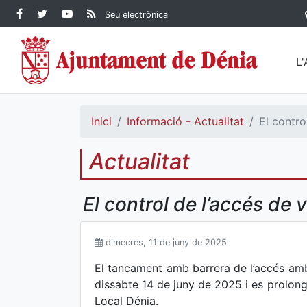
Contingut principal
Facebook Ajuntament de
Twitter Ajuntament de
YouTube Ajuntament
RSS Actualitat
Seu electrònica
Dénia
Ajuntament de
Dénia
de Dénia
Dénia">
L
Inici
Informació - Actualitat
El contro
Actualitat
El control de l’accés de 
dimecres, 11 de juny de 2025
El tancament amb barrera de l’accés amb
dissabte 14 de juny de 2025 i es prolong
Local Dénia.