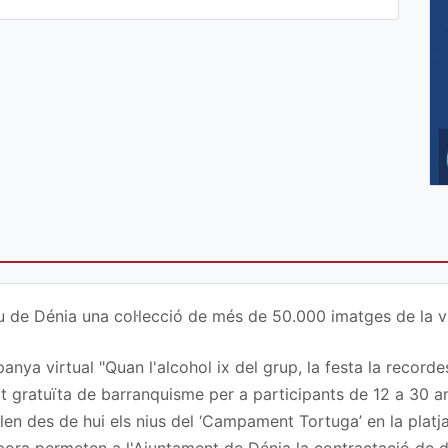
u de Dénia una col·lecció de més de 50.000 imatges de la vi
nya virtual "Quan l'alcohol ix del grup, la festa la recordes
at gratuïta de barranquisme per a participants de 12 a 30 a
en des de hui els nius del ‘Campament Tortuga’ en la platj