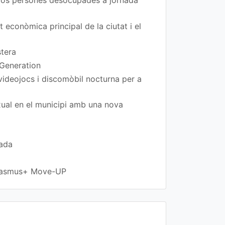
 dos persones desocupades a jornada
t econòmica principal de la ciutat i el
stera
 Generation
 videojocs i discomòbil nocturna per a
exual en el municipi amb una nova
rada
 Erasmus+ Move-UP