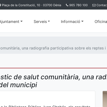
Plaça de la Constitució, 10 · 03700 Dénia
965 780 100
Contac
'Ajuntament
Serveis
Informació
Oficina
omunitària, una radiografia participativa sobre els reptes i 
stic de salut comunitària, una radi
 del municipi