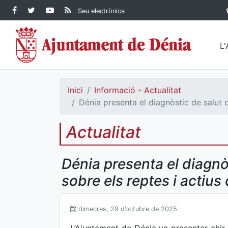
Contingut principal
Facebook Ajuntament de
Twitter Ajuntament de
YouTube Ajuntament
RSS Actualitat
Seu electrònica
Dénia
Ajuntament de
Dénia
de Dénia
Dénia">
L
Inici
Informació - Actualitat
Dénia presenta el diagnòstic de salut c
Actualitat
Dénia presenta el diagnò
sobre els reptes i actius
dimecres, 29 d’octubre de 2025