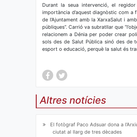
Durant la seua intervenció, el regidor
importància d’aquest diagnòstic com a fr
de l’Ajuntament amb la XarxaSalut i amb 
públiques”. Carrió va subratllar que “l’ob
relacionem a Dénia per poder crear polí
sols des de Salut Pública sinó des de t
esport o educació, perquè la salut és tra
Altres notícies
Co
Co
mp
mp
El fotògraf Paco Adsuar dona a l’Arxi
art
art
ciutat al llarg de tres dècades