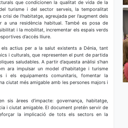
ucturals que condicionen la qualitat de vida de la
del turisme i del sector serveis, la temporalitat
la crisi de l’habitatge, agreujada per l’augment dels
cedir a una residència habitual. També es posa de
ibilitat i la mobilitat, incrementar els espais verds
sportives d’accés lliure.
els actius per a la salut existents a Dénia, tant
mics i culturals, que representen el punt de partida
iques saludables. A partir d’aquesta anàlisi s’han
 com ara impulsar un model d’habitatge i turisme
ics i els equipaments comunitaris, fomentar la
r una ciutat més amigable amb les persones majors i
 en sis àrees d’impacte: governança, habitatge,
ia i ciutat amigable. El document pretén servir de
forçar la implicació de tots els sectors en la