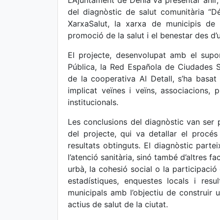
L’Ajuntament de Dénia va presentar ahir, 
del diagnòstic de salut comunitària “D
XarxaSalut, la xarxa de municipis d
promoció de la salut i el benestar des d’u
El projecte, desenvolupat amb el supor
Pública, la Red Española de Ciudades 
de la cooperativa Al Detall, s’ha basat 
implicat veïnes i veïns, associacions, p
institucionals.
Les conclusions del diagnòstic van ser 
del projecte, qui va detallar el procés
resultats obtinguts. El diagnòstic part
l’atenció sanitària, sinó també d’altres fac
urbà, la cohesió social o la participació
estadístiques, enquestes locals i resu
municipals amb l’objectiu de construir u
actius de salut de la ciutat.