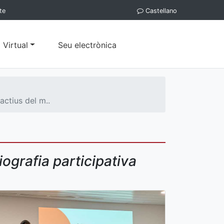
te
Castellano
 Virtual
Seu electrònica
actius del m..
ografia participativa