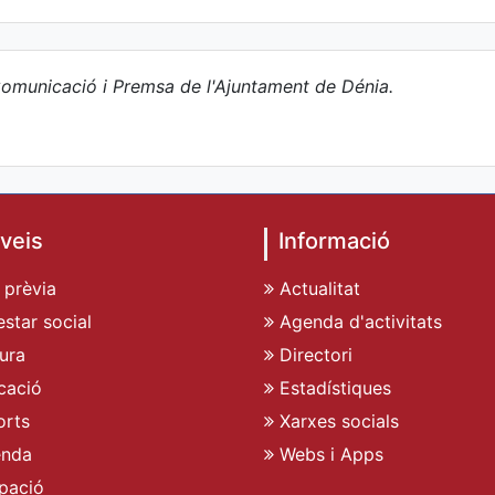
omunicació i Premsa de l'Ajuntament de Dénia.
veis
Informació
 prèvia
Actualitat
star social
Agenda d'activitats
ura
Directori
cació
Estadístiques
rts
Xarxes socials
enda
Webs i Apps
pació