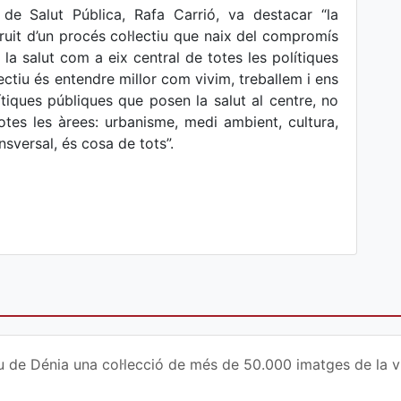
 de Salut Pública, Rafa Carrió, va destacar “la
uit d’un procés col·lectiu que naix del compromís
la salut com a eix central de totes les polítiques
jectiu és entendre millor com vivim, treballem i ens
tiques públiques que posen la salut al centre, no
otes les àrees: urbanisme, medi ambient, cultura,
nsversal, és cosa de tots”.
u de Dénia una col·lecció de més de 50.000 imatges de la vi