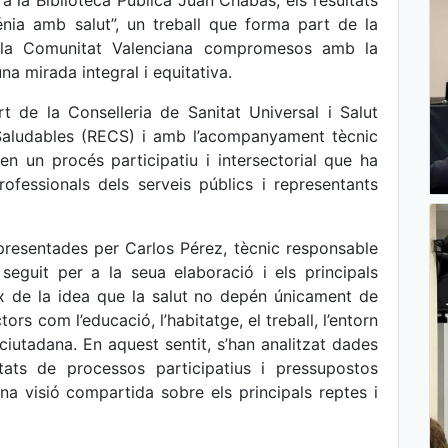
a la Biblioteca Pública Juan Chabás, els resultats
énia amb salut”, un treball que forma part de la
e la Comunitat Valenciana compromesos amb la
na mirada integral i equitativa.
t de la Conselleria de Sanitat Universal i Salut
Saludables (RECS) i amb l’acompanyament tècnic
en un procés participatiu i intersectorial que ha
rofessionals dels serveis públics i representants
presentades per Carlos Pérez, tècnic responsable
 seguit per a la seua elaboració i els principals
eix de la idea que la salut no depén únicament de
tors com l’educació, l’habitatge, el treball, l’entorn
 ciutadana. En aquest sentit, s’han analitzat dades
ltats de processos participatius i pressupostos
na visió compartida sobre els principals reptes i