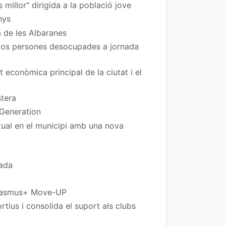
 millor" dirigida a la població jove
nys
a de les Albaranes
 dos persones desocupades a jornada
t econòmica principal de la ciutat i el
stera
 Generation
exual en el municipi amb una nova
rada
 Erasmus+ Move-UP
tius i consolida el suport als clubs