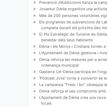
Prevenció d’Addiccions llança la campa
ir
ir
Joventut Dénia organitza una activit
en
en
Més de 200 persones voluntàries vigil
Fa
Tw
Els programes de subvencions de Lab
completa durant els pròxims deu m
ce
itt
El Pla Estratègic de Turisme de Dénia 
bo
er
benestar dels seus habitants
ok
Dénia i els Moros i Cristians tornen 
L'Ajuntament de Dénia gestiona i inve
Dénia reforça les mesures per a erradi
ordenança municipal
Gasterra UA-Dénia participa en l'orga
‘Pòdcast Jove’ torna a convertir-se e
La campanya “Fresc i bo” obsequia la
Dénia reforça el seu compromís amb l
L’Ajuntament de Dénia crea una nova l
locals