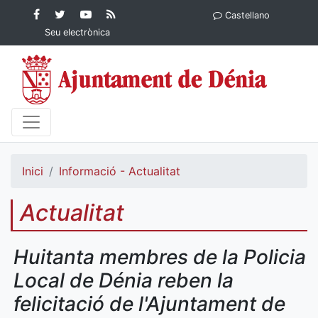
Contingut principal
Facebook
Twitter
YouTube
RSS
Castellano
Ajuntament de Dénia
Ajuntament de
Ajuntament
Actualitat
Seu electrònica
Dénia
de Dénia
Ajuntament
de Dénia">
Inici
Informació - Actualitat
Actualitat
Huitanta membres de la Policia
Local de Dénia reben la
felicitació de l'Ajuntament de