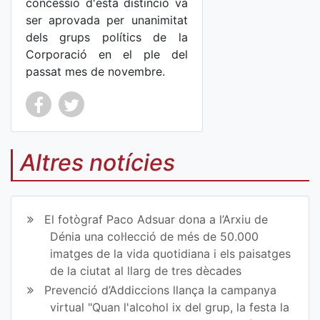
concessió d'esta distinció va
ser aprovada per unanimitat
dels grups polítics de la
Corporació en el ple del
passat mes de novembre.
Co
Co
mp
mp
Altres notícies
art
art
ir
ir
El fotògraf Paco Adsuar dona a l’Arxiu de
en
en
Dénia una col·lecció de més de 50.000
imatges de la vida quotidiana i els paisatges
Fa
Tw
de la ciutat al llarg de tres dècades
ce
itt
Prevenció d’Addiccions llança la campanya
virtual "Quan l'alcohol ix del grup, la festa la
bo
er