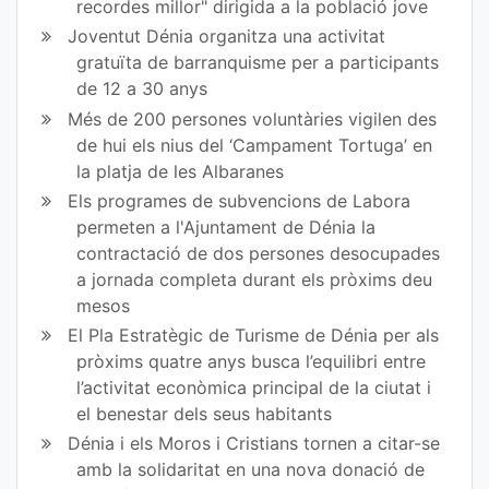
recordes millor" dirigida a la població jove
ok
Joventut Dénia organitza una activitat
gratuïta de barranquisme per a participants
de 12 a 30 anys
Més de 200 persones voluntàries vigilen des
de hui els nius del ‘Campament Tortuga’ en
la platja de les Albaranes
Els programes de subvencions de Labora
permeten a l'Ajuntament de Dénia la
contractació de dos persones desocupades
a jornada completa durant els pròxims deu
mesos
El Pla Estratègic de Turisme de Dénia per als
pròxims quatre anys busca l’equilibri entre
l’activitat econòmica principal de la ciutat i
el benestar dels seus habitants
Dénia i els Moros i Cristians tornen a citar-se
amb la solidaritat en una nova donació de