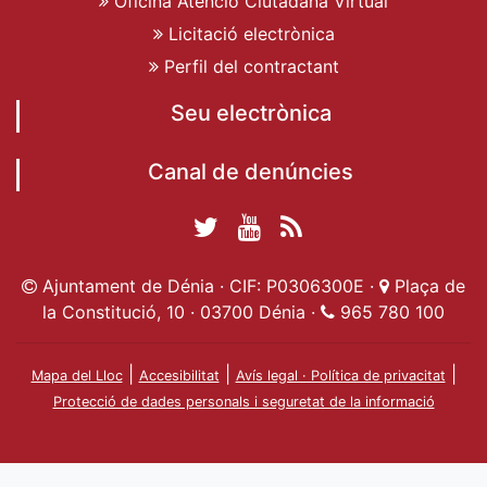
Oficina Atenció Ciutadana Virtual
Licitació electrònica
Perfil del contractant
Seu electrònica
Canal de denúncies
Twitter Ajuntament
YouTube
RSS
Facebook Ajuntament
Ajuntament de
de Dénia
Actualitat
Ajuntament de Dénia · CIF: P0306300E ·
Plaça de
de Dénia
Ajuntament
Dénia
la Constitució, 10 · 03700 Dénia ·
965 780 100
de Dénia
|
|
|
Mapa del Lloc
Accesibilitat
Avís legal · Política de privacitat
Protecció de dades personals i seguretat de la informació