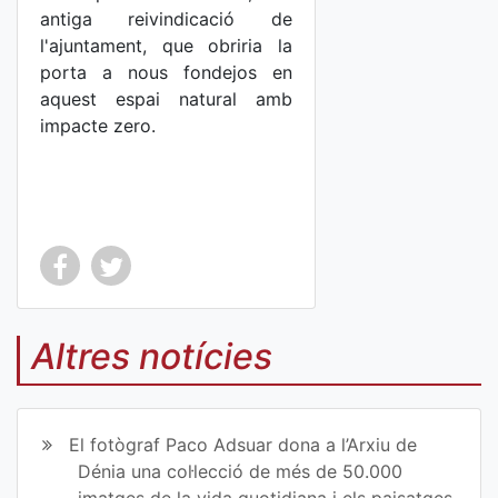
antiga reivindicació de
l'ajuntament, que obriria la
porta a nous fondejos en
aquest espai natural amb
impacte zero.
Co
Co
mp
mp
Altres notícies
art
art
ir
ir
El fotògraf Paco Adsuar dona a l’Arxiu de
en
en
Dénia una col·lecció de més de 50.000