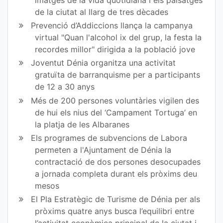
imatges de la vida quotidiana i els paisatges
Fa
Tw
de la ciutat al llarg de tres dècades
ce
itt
Prevenció d’Addiccions llança la campanya
virtual "Quan l'alcohol ix del grup, la festa la
bo
er
recordes millor" dirigida a la població jove
ok
Joventut Dénia organitza una activitat
gratuïta de barranquisme per a participants
de 12 a 30 anys
Més de 200 persones voluntàries vigilen des
de hui els nius del ‘Campament Tortuga’ en
la platja de les Albaranes
Els programes de subvencions de Labora
permeten a l'Ajuntament de Dénia la
contractació de dos persones desocupades
a jornada completa durant els pròxims deu
mesos
El Pla Estratègic de Turisme de Dénia per als
pròxims quatre anys busca l’equilibri entre
l’activitat econòmica principal de la ciutat i