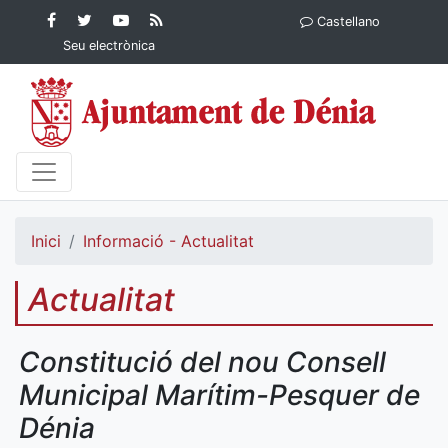
Contingut principal
Facebook
Twitter
YouTube
RSS
Castellano
Ajuntament de Dénia
Ajuntament de
Ajuntament
Actualitat
Seu electrònica
Dénia
de Dénia
Ajuntament
de Dénia">
Inici
Informació - Actualitat
Actualitat
Constitució del nou Consell
Municipal Marítim-Pesquer de
Dénia