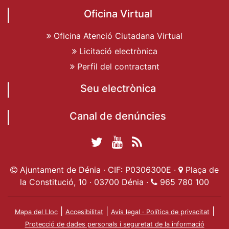
Oficina Virtual
Oficina Atenció Ciutadana Virtual
Licitació electrònica
Perfil del contractant
Seu electrònica
Canal de denúncies
Twitter Ajuntament
YouTube
RSS
Facebook Ajuntament
Ajuntament de
de Dénia
Actualitat
Ajuntament de Dénia · CIF: P0306300E ·
Plaça de
de Dénia
Ajuntament
Dénia
la Constitució, 10 · 03700 Dénia ·
965 780 100
de Dénia
|
|
|
Mapa del Lloc
Accesibilitat
Avís legal · Política de privacitat
Protecció de dades personals i seguretat de la informació