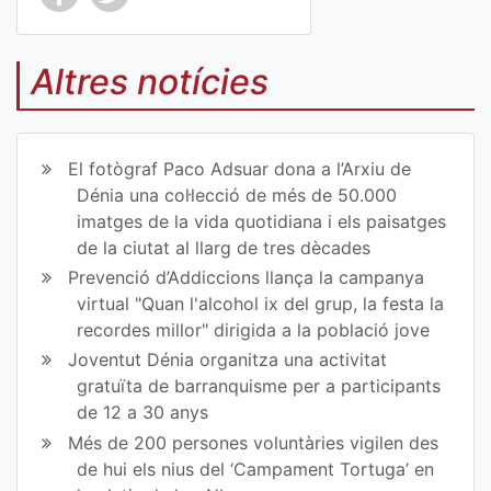
Co
Co
mp
mp
Altres notícies
art
art
ir
ir
El fotògraf Paco Adsuar dona a l’Arxiu de
en
en
Dénia una col·lecció de més de 50.000
imatges de la vida quotidiana i els paisatges
Fa
Tw
de la ciutat al llarg de tres dècades
ce
itt
Prevenció d’Addiccions llança la campanya
virtual "Quan l'alcohol ix del grup, la festa la
bo
er
recordes millor" dirigida a la població jove
ok
Joventut Dénia organitza una activitat
gratuïta de barranquisme per a participants
de 12 a 30 anys
Més de 200 persones voluntàries vigilen des
de hui els nius del ‘Campament Tortuga’ en