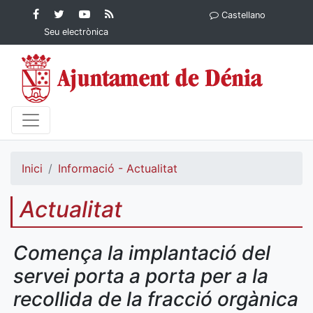
Contingut principal
Facebook
Twitter
YouTube
RSS
Castellano
Ajuntament de Dénia
Ajuntament de
Ajuntament
Actualitat
Seu electrònica
Dénia
de Dénia
Ajuntament
de Dénia">
Inici
Informació - Actualitat
Actualitat
Comença la implantació del
servei porta a porta per a la
recollida de la fracció orgànica