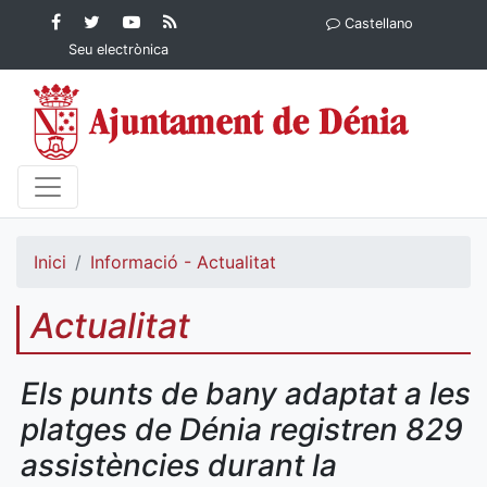
Contingut principal
Facebook
Twitter
YouTube
RSS
Castellano
Ajuntament de Dénia
Ajuntament de
Ajuntament
Actualitat
Seu electrònica
Dénia
de Dénia
Ajuntament
de Dénia">
Inici
Informació - Actualitat
Actualitat
Els punts de bany adaptat a les
platges de Dénia registren 829
assistències durant la