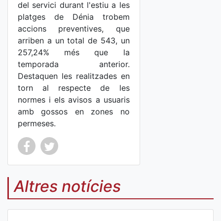
del servici durant l'estiu a les
platges de Dénia trobem
accions preventives, que
arriben a un total de 543, un
257,24% més que la
temporada anterior.
Destaquen les realitzades en
torn al respecte de les
normes i els avisos a usuaris
amb gossos en zones no
permeses.
Co
Co
mp
mp
Altres notícies
art
art
ir
ir