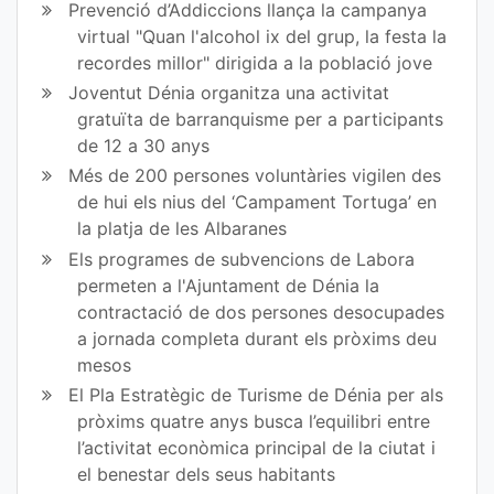
Prevenció d’Addiccions llança la campanya
en
en
virtual "Quan l'alcohol ix del grup, la festa la
recordes millor" dirigida a la població jove
Fa
Tw
Joventut Dénia organitza una activitat
ce
itt
gratuïta de barranquisme per a participants
de 12 a 30 anys
bo
er
Més de 200 persones voluntàries vigilen des
ok
de hui els nius del ‘Campament Tortuga’ en
la platja de les Albaranes
Els programes de subvencions de Labora
permeten a l'Ajuntament de Dénia la
contractació de dos persones desocupades
a jornada completa durant els pròxims deu
mesos
El Pla Estratègic de Turisme de Dénia per als
pròxims quatre anys busca l’equilibri entre
l’activitat econòmica principal de la ciutat i
el benestar dels seus habitants