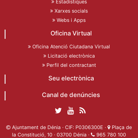
Estadístiques
Xarxes socials
Webs i Apps
Oficina Virtual
Oficina Atenció Ciutadana Virtual
Licitació electrònica
Perfil del contractant
Seu electrònica
Canal de denúncies
Twitter Ajuntament
YouTube
RSS
Facebook Ajuntament
Ajuntament de
de Dénia
Actualitat
Ajuntament de Dénia · CIF: P0306300E ·
Plaça de
de Dénia
Ajuntament
Dénia
la Constitució, 10 · 03700 Dénia ·
965 780 100