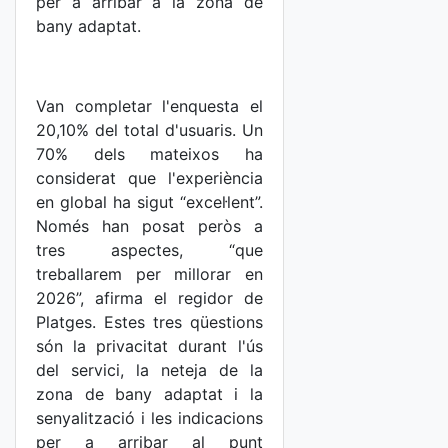
per a arribar a la zona de
bany adaptat.
Van completar l'enquesta el
20,10% del total d'usuaris. Un
70% dels mateixos ha
considerat que l'experiència
en global ha sigut “excel·lent”.
Només han posat peròs a
tres aspectes, “que
treballarem per millorar en
2026”, afirma el regidor de
Platges. Estes tres qüestions
són la privacitat durant l'ús
del servici, la neteja de la
zona de bany adaptat i la
senyalització i les indicacions
per a arribar al punt