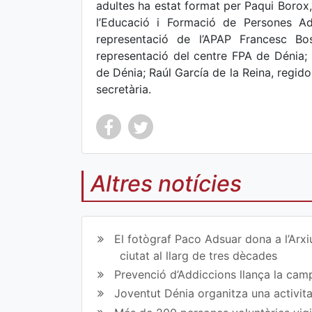
adultes ha estat format per Paqui Borox,
l’Educació i Formació de Persones A
representació de l’APAP Francesc B
representació del centre FPA de Dénia; 
de Dénia; Raúl García de la Reina, regido
secretària.
Altres notícies
Co
Co
mp
mp
El fotògraf Paco Adsuar dona a l’Arxi
art
art
ciutat al llarg de tres dècades
Prevenció d’Addiccions llança la campa
ir
ir
Joventut Dénia organitza una activit
en
en