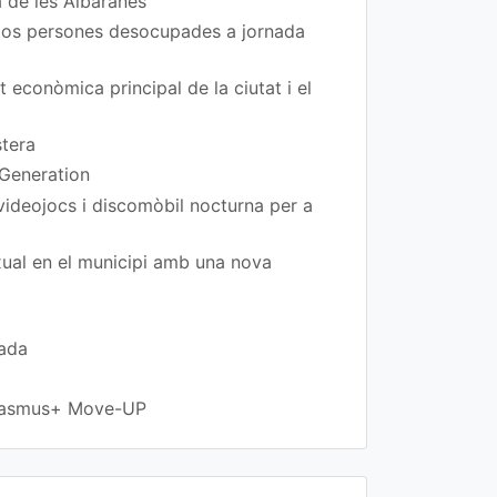
a de les Albaranes
 dos persones desocupades a jornada
t econòmica principal de la ciutat i el
stera
 Generation
 videojocs i discomòbil nocturna per a
exual en el municipi amb una nova
rada
 Erasmus+ Move-UP