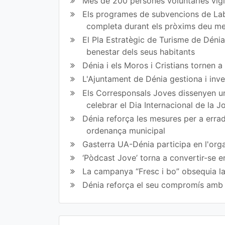
Més de 200 persones voluntàries vigil
Fa
Tw
Els programes de subvencions de Lab
completa durant els pròxims deu m
ce
itt
El Pla Estratègic de Turisme de Dénia 
bo
er
benestar dels seus habitants
ok
Dénia i els Moros i Cristians tornen 
L'Ajuntament de Dénia gestiona i inve
Els Corresponsals Joves dissenyen una
celebrar el Dia Internacional de la 
Dénia reforça les mesures per a erradi
ordenança municipal
Gasterra UA-Dénia participa en l'orga
‘Pòdcast Jove’ torna a convertir-se e
La campanya “Fresc i bo” obsequia la
Dénia reforça el seu compromís amb l