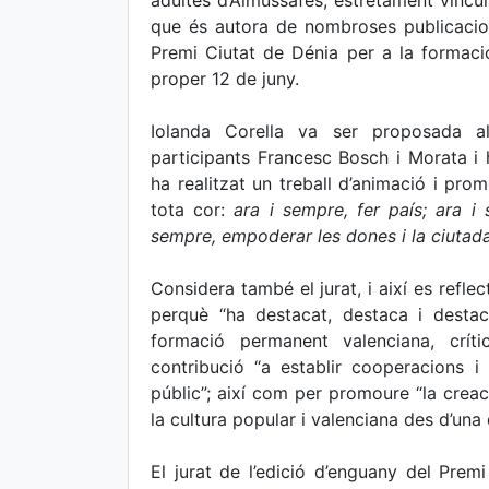
adultes d’Almussafes, estretament vincu
que és autora de nombroses publicacion
Premi Ciutat de Dénia per a la formació
proper 12 de juny.
Iolanda Corella va ser proposada al
participants Francesc Bosch i Morata i h
ha realitzat un treball d’animació i p
tota cor:
ara i sempre, fer país; ara i
sempre, empoderar les dones i la ciuta
Considera també el jurat, i així es refle
perquè “ha destacat, destaca i destac
formació permanent valenciana, críti
contribució “a establir cooperacions i
públic”; així com per promoure “la creac
la cultura popular i valenciana des d’una 
El jurat de l’edició d’enguany del Pre