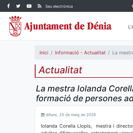
Contingut principal
Facebook Ajuntament de
Twitter Ajuntament de
YouTube Ajuntament
RSS Actualitat
Seu electrònica
Dénia
Ajuntament de
Dénia
de Dénia
Dénia">
L
Inici
Informació - Actualitat
La mestra
Actualitat
La mestra Iolanda Corell
formació de persones ad
dilluns, 25 de maig de 2026
Iolanda Corella Llopis, mestra i direct