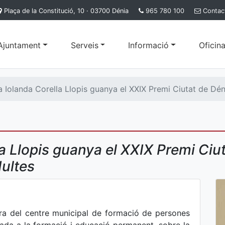
Plaça de la Constitució, 10 · 03700 Dénia
965 780 100
Contac
'Ajuntament
Serveis
Informació
Oficina
 Iolanda Corella Llopis guanya el XXIX Premi Ciutat de Dén
a Llopis guanya el XXIX Premi Ciut
ultes
ora del centre municipal de formació de persones