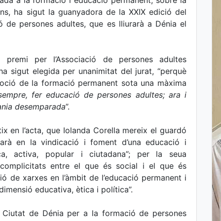
lada a la formació i educació permanent, sobre la
s, ha sigut la guanyadora de la XXIX edició del
 de persones adultes, que es lliurarà a Dénia el
 premi per l’Associació de persones adultes
a sigut elegida per unanimitat del jurat, “perquè
romoció de la formació permanent sota una màxima
 sempre, fer educació de persones adultes; ara i
dania desemparada
”.
ctix en l’acta, que Iolanda Corella mereix el guardó
arà en la vindicació i foment d’una educació i
ca, activa, popular i ciutadana”; per la seua
 complicitats entre el que és social i el que és
ió de xarxes en l’àmbit de l’educació permanent i
dimensió educativa, ètica i política”.
mi Ciutat de Dénia per a la formació de persones