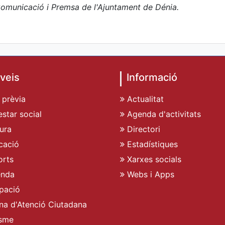
omunicació i Premsa de l'Ajuntament de Dénia.
veis
Informació
 prèvia
Actualitat
star social
Agenda d'activitats
ura
Directori
cació
Estadístiques
rts
Xarxes socials
enda
Webs i Apps
pació
ina d'Atenció Ciutadana
sme