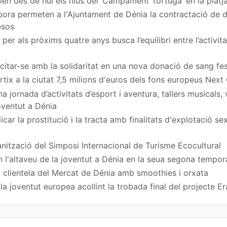
en des de hui els nius del ‘Campament Tortuga’ en la platj
ora permeten a l'Ajuntament de Dénia la contractació de
esos
per als pròxims quatre anys busca l’equilibri entre l’activita
a citar-se amb la solidaritat en una nova donació de sang fe
rtix a la ciutat 7,5 milions d'euros dels fons europeus Next
 jornada d’activitats d’esport i aventura, tallers musicals,
Joventut a Dénia
car la prostitució i la tracta amb finalitats d'explotació s
nització del Simposi Internacional de Turisme Ecocultural
n l'altaveu de la joventut a Dénia en la seua segona tempo
 clientela del Mercat de Dénia amb smoothies i orxata
a joventut europea acollint la trobada final del projecte