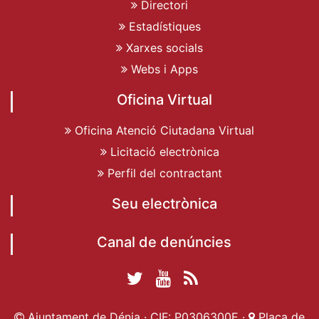
Directori
Estadístiques
Xarxes socials
Webs i Apps
Oficina Virtual
Oficina Atenció Ciutadana Virtual
Licitació electrònica
Perfil del contractant
Seu electrònica
Canal de denúncies
Twitter Ajuntament
YouTube
RSS
Facebook Ajuntament
Ajuntament de
de Dénia
Actualitat
Ajuntament de Dénia · CIF: P0306300E ·
Plaça de