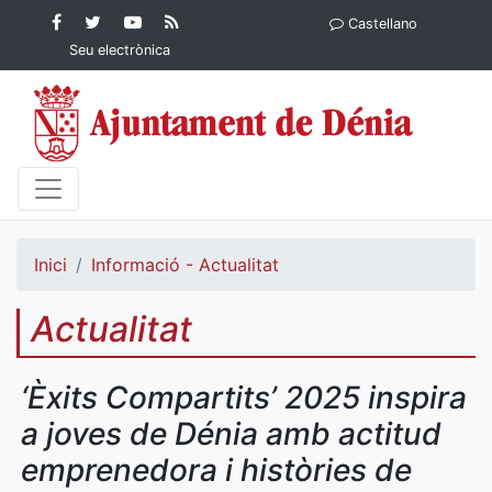
Contingut principal
Facebook
Twitter
YouTube
RSS
Castellano
Ajuntament de Dénia
Ajuntament de
Ajuntament
Actualitat
Seu electrònica
Dénia
de Dénia
Ajuntament
de Dénia">
Inici
Informació - Actualitat
Actualitat
‘Èxits Compartits’ 2025 inspira
a joves de Dénia amb actitud
emprenedora i històries de