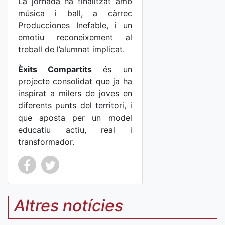
La jornada ha finalitzat amb
música i ball, a càrrec
Producciones Inefable, i un
emotiu reconeixement al
treball de l’alumnat implicat.
Èxits Compartits
és un
projecte consolidat que ja ha
inspirat a milers de joves en
diferents punts del territori, i
que aposta per un model
educatiu actiu, real i
transformador.
Co
Co
mp
mp
Altres notícies
art
art