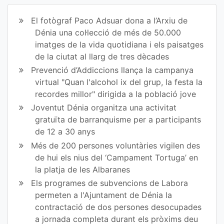
ir
ir
El fotògraf Paco Adsuar dona a l’Arxiu de
en
en
Dénia una col·lecció de més de 50.000
imatges de la vida quotidiana i els paisatges
Fa
Tw
de la ciutat al llarg de tres dècades
ce
itt
Prevenció d’Addiccions llança la campanya
virtual "Quan l'alcohol ix del grup, la festa la
bo
er
recordes millor" dirigida a la població jove
ok
Joventut Dénia organitza una activitat
gratuïta de barranquisme per a participants
de 12 a 30 anys
Més de 200 persones voluntàries vigilen des
de hui els nius del ‘Campament Tortuga’ en
la platja de les Albaranes
Els programes de subvencions de Labora
permeten a l'Ajuntament de Dénia la
contractació de dos persones desocupades
a jornada completa durant els pròxims deu