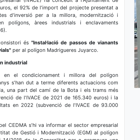
mpresarial (IVACE) ha concedit a l'Ajuntament de
ros, el 92% de l'import del projecte presentat a
es d'inversió per a la millora, modernització i
 en polígons, àrees industrials i enclavaments
6).
consistori és
"Instal·lació de passos de vianants
ials"
per al polígon Madrigueres Juyarco.
n industrial
 en el condicionament i millora del polígon
anys s'han dut a terme diferents actuacions com
rada, una part del camí de la Bota i els trams més
enció de l'IVACE de 2021 de 165.340 euros) i la
sfaltats en 2022 (subvenció de l'IVACE de 93.000
pel CEDMA s'hi va informar el sector empresarial
titat de Gestió i Modernització (EGM) al polígon