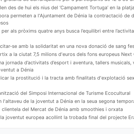
en des de hui els nius del ‘Campament Tortuga’ en la platj
ora permeten a l'Ajuntament de Dénia la contractació de
esos
per als pròxims quatre anys busca l’equilibri entre l’activita
a citar-se amb la solidaritat en una nova donació de sang fe
rtix a la ciutat 7,5 milions d'euros dels fons europeus Next
 jornada d’activitats d’esport i aventura, tallers musicals,
Joventut a Dénia
car la prostitució i la tracta amb finalitats d'explotació s
nització del Simposi Internacional de Turisme Ecocultural
n l'altaveu de la joventut a Dénia en la seua segona tempo
 clientela del Mercat de Dénia amb smoothies i orxata
a joventut europea acollint la trobada final del projecte