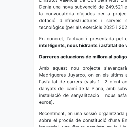
L'Institut Valencià de Competitivitat E
Dénia una nova subvenció de 249.521 eu
la convocatòria d'ajudes per a project
dotació d'infraestructures i serveis
tecnològics (per als exercicis 2025 i 202
En concret, l'actuació presentada pel 
intel·ligents, nous hidrants i asfaltat de v
Darreres actuacions de millora al polígo
Amb aquest nou projecte s'avançarà
Madrigueres Juyarco, on en els últims 
l'asfaltat de carrers (vials 1 i 2 d'ent
danyats del camí de la Plana, amb subv
instal·lació de senyalització i nous a
euros).
Recentment, en una sessió organitzada 
sobre el procés de constitució d'una En