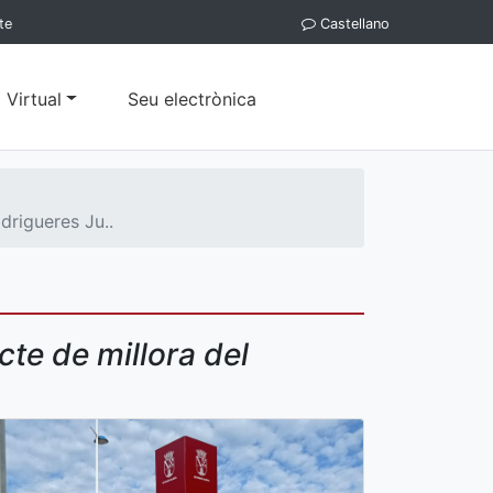
te
Castellano
 Virtual
Seu electrònica
drigueres Ju..
te de millora del