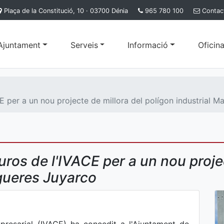
Plaça de la Constitució, 10 · 03700 Dénia
965 780 100
Contac
'Ajuntament
Serveis
Informació
Oficina
per a un nou projecte de millora del polígon industrial Ma
os de l'IVACE per a un nou projec
igueres Juyarco