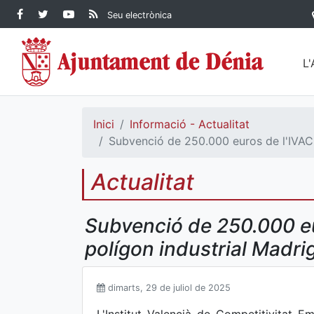
Contingut principal
Facebook Ajuntament de
Twitter Ajuntament de
YouTube Ajuntament
RSS Actualitat
Seu electrònica
Dénia
Ajuntament de
Dénia
de Dénia
Dénia">
L
Inici
Informació - Actualitat
Subvenció de 250.000 euros de l'IVACE 
Actualitat
Subvenció de 250.000 eur
polígon industrial Madr
dimarts, 29 de juliol de 2025