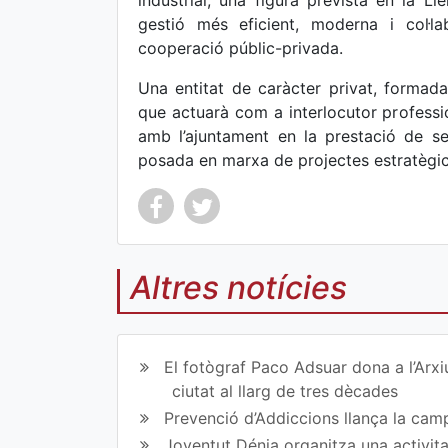
industrial, una figura prevista en la L
gestió més eficient, moderna i col·la
cooperació públic-privada.
Una entitat de caràcter privat, formada
que actuarà com a interlocutor profession
amb l’ajuntament en la prestació de ser
posada en marxa de projectes estratègic
Altres notícies
Co
Co
mp
mp
El fotògraf Paco Adsuar dona a l’Arxi
art
art
ciutat al llarg de tres dècades
Prevenció d’Addiccions llança la campa
ir
ir
Joventut Dénia organitza una activit