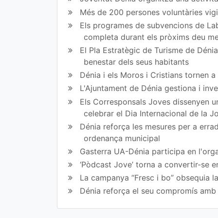
en
en
Més de 200 persones voluntàries vigil
Fa
Tw
Els programes de subvencions de Lab
completa durant els pròxims deu m
ce
itt
El Pla Estratègic de Turisme de Dénia 
bo
er
benestar dels seus habitants
ok
Dénia i els Moros i Cristians tornen 
L'Ajuntament de Dénia gestiona i inve
Els Corresponsals Joves dissenyen una
celebrar el Dia Internacional de la 
Dénia reforça les mesures per a erradi
ordenança municipal
Gasterra UA-Dénia participa en l'orga
‘Pòdcast Jove’ torna a convertir-se e
La campanya “Fresc i bo” obsequia la
Dénia reforça el seu compromís amb l