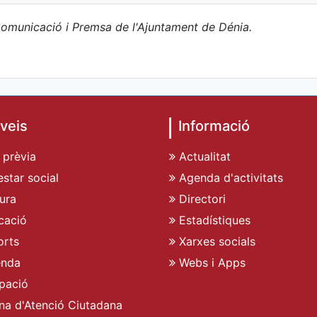
omunicació i Premsa de l'Ajuntament de Dénia.
veis
Informació
 prèvia
Actualitat
star social
Agenda d'activitats
ura
Directori
cació
Estadístiques
rts
Xarxes socials
enda
Webs i Apps
pació
ina d'Atenció Ciutadana