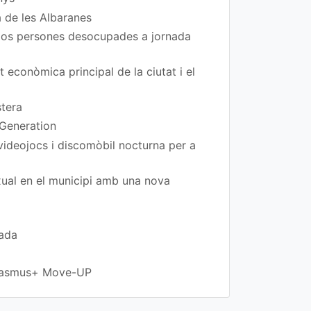
a de les Albaranes
 dos persones desocupades a jornada
t econòmica principal de la ciutat i el
stera
 Generation
 videojocs i discomòbil nocturna per a
exual en el municipi amb una nova
rada
 Erasmus+ Move-UP