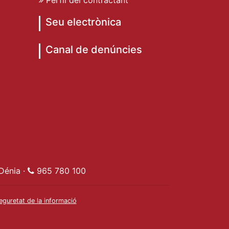
Seu electrònica
Canal de denúncies
de Dénia
ent de Dénia
t Ajuntament de Dénia
e Dénia
Dénia ·
965 780 100
eguretat de la informació