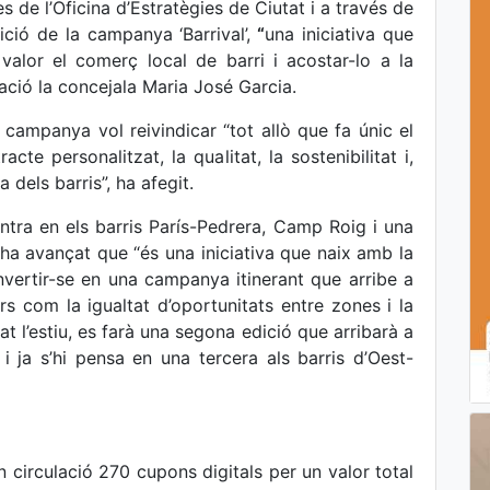
de l’Oficina d’Estratègies de Ciutat i a través de
ició de la campanya ‘Barrival’,
“
una iniciativa que
alor el comerç local de barri i acostar-lo a la
tació la concejala Maria José Garcia.
 campanya vol reivindicar “tot allò que fa únic el
cte personalitzat, la qualitat, la sostenibilitat i,
 dels barris”, ha afegit.
tra en els barris París-Pedrera, Camp Roig i una
a ha avançat que “és una iniciativa que naix amb la
nvertir-se en una campanya itinerant que arribe a
rs com la igualtat d’oportunitats entre zones i la
at l’estiu, es farà una segona edició que arribarà a
 i ja s’hi pensa en una tercera als barris d’Oest-
 circulació 270 cupons digitals per un valor total