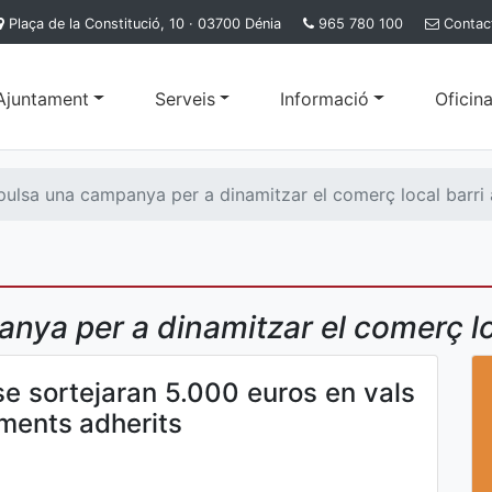
Plaça de la Constitució, 10 · 03700 Dénia
965 780 100
Contac
'Ajuntament
Serveis
Informació
Oficina
ulsa una campanya per a dinamitzar el comerç local barri 
ya per a dinamitzar el comerç loc
se sortejaran 5.000 euros en vals
iments adherits