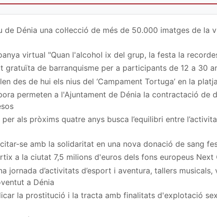
u de Dénia una col·lecció de més de 50.000 imatges de la vi
nya virtual "Quan l'alcohol ix del grup, la festa la recordes
at gratuïta de barranquisme per a participants de 12 a 30 a
en des de hui els nius del ‘Campament Tortuga’ en la platj
ora permeten a l'Ajuntament de Dénia la contractació de
esos
per als pròxims quatre anys busca l’equilibri entre l’activita
a citar-se amb la solidaritat en una nova donació de sang fe
rtix a la ciutat 7,5 milions d'euros dels fons europeus Next
 jornada d’activitats d’esport i aventura, tallers musicals,
Joventut a Dénia
car la prostitució i la tracta amb finalitats d'explotació s