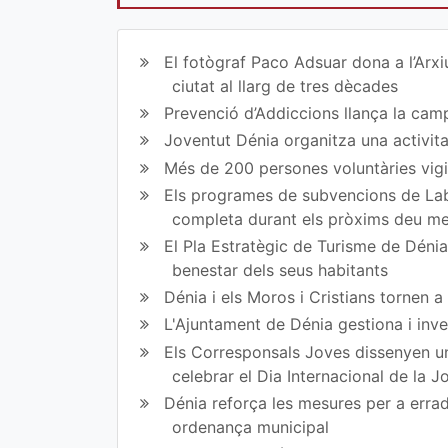
Co
Co
mp
mp
El fotògraf Paco Adsuar dona a l’Arxi
art
art
ciutat al llarg de tres dècades
Prevenció d’Addiccions llança la campa
ir
ir
Joventut Dénia organitza una activit
en
en
Més de 200 persones voluntàries vigil
Fa
Tw
Els programes de subvencions de Lab
completa durant els pròxims deu m
ce
itt
El Pla Estratègic de Turisme de Dénia 
bo
er
benestar dels seus habitants
ok
Dénia i els Moros i Cristians tornen 
L'Ajuntament de Dénia gestiona i inve
Els Corresponsals Joves dissenyen una
celebrar el Dia Internacional de la 
Dénia reforça les mesures per a erradi
ordenança municipal