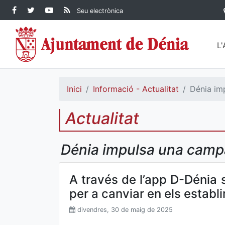
Contingut principal
Facebook Ajuntament de
Twitter Ajuntament de
YouTube Ajuntament
RSS Actualitat
Seu electrònica
Dénia
Ajuntament de
Dénia
de Dénia
Dénia">
L
Inici
Informació - Actualitat
Dénia imp
Actualitat
Dénia impulsa una campan
A través de l’app D-Dénia 
per a canviar en els establ
divendres, 30 de maig de 2025