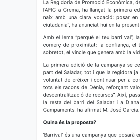
La Regidoria de Promoció Econòmica, des 
l’AFIC a Crema, ha llançat la primera ed
naix amb una clara vocació: posar en v
ciutadania”, ha anunciat hui en la presen
Amb el lema “perquè el teu barri val”, la
comerç de proximitat: la confiança, el tra
sobretot, el vincle que genera amb la vida
La primera edició de la campanya se cen
part del Saladar, tot i que la regidora j
voluntat de créixer i continuar per a co
tots els racons de Dénia, reforçant valo
descentralització de recursos”. Així, pass
la resta del barri del Saladar i a Diana
Campaments, ha afirmat M. José Garcia.
Quina és la proposta?
‘Barrival’ és una campanya que posarà en