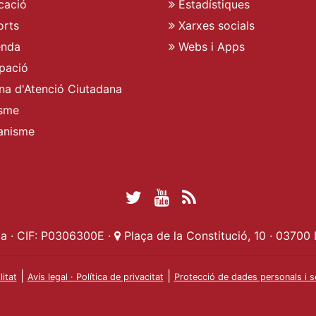
cació
Estadístiques
rts
Xarxes socials
enda
Webs i Apps
pació
ina d'Atenció Ciutadana
sme
anisme
Twitter Ajuntament 
YouTube Ajuntam
RSS Actualita
Facebook Ajuntament d
a · CIF: P0306300E ·
Plaça de la Constitució, 10 · 03700 
|
|
litat
Avís legal · Política de privacitat
Protecció de dades personals i s